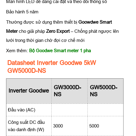
Màn hình LED dễ dàng cài đặt và theo dõi thông số
Bảo hành 5 năm
Thường được sử dụng thêm thiết bị
Goowdwe Smart
Meter
cho giải pháp
Zero Export
– Chống phát ngược lên
lưới trong thời gian chờ đợi cơ chế mới
Xem thêm:
Bộ Goodwe Smart meter 1 pha
Datasheet Inverter Goodwe 5kW
GW5000D-NS
GW3000D-
GW5000D-
Inverter Goodwe
NS
NS
Đầu vào (AC)
Công suất DC đầu
3000
5000
vào danh định (W)