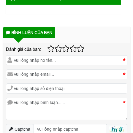
BÌNH LUẬN CỦA BẠN
Đánh giá của bạn:
*
*
*
Captcha