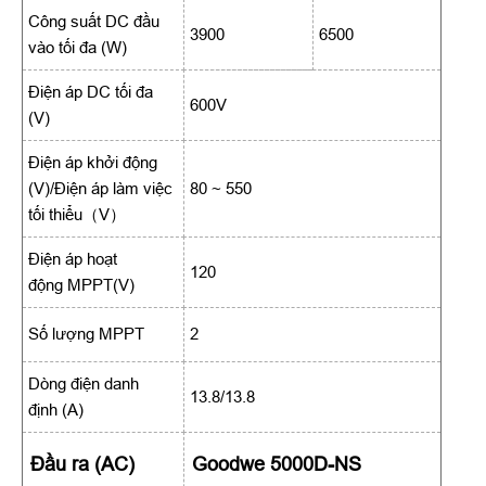
Công suất DC đầu
3900
6500
vào tối đa (W)
Điện áp DC tối đa
600V
(V)
Điện áp khởi động
(V)/Điện áp làm việc
80 ~ 550
tối thiểu（V）
Điện áp hoạt
120
động MPPT(V)
Số lượng MPPT
2
Dòng điện danh
13.8/13.8
định (A)
Đầu ra (AC)
Goodwe 5000D-NS