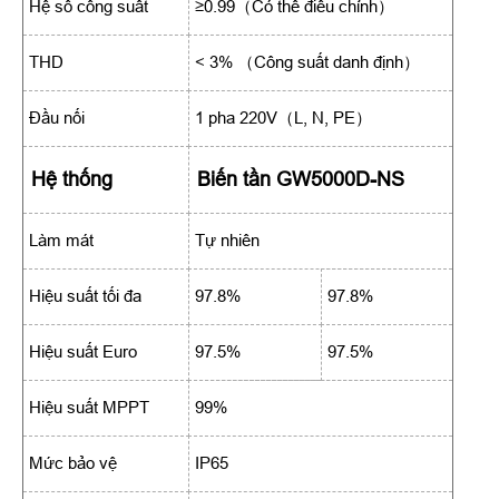
Hệ số công suất
≥0.99（Có thể điều chỉnh）
THD
< 3% （Công suất danh định）
Đầu nối
1 pha 220V（L, N, PE）
Hệ thống
Biến tần GW5000D-NS
Làm mát
Tự nhiên
Hiệu suất tối đa
97.8%
97.8%
Hiệu suất Euro
97.5%
97.5%
Hiệu suất MPPT
99%
Mức bảo vệ
IP65