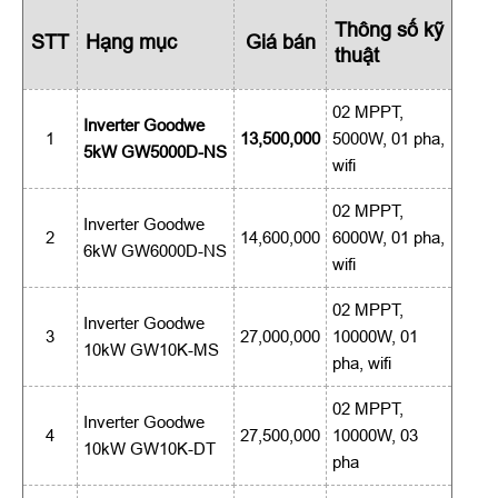
Thông số kỹ
STT
Hạng mục
Giá bán
thuật
02 MPPT,
Inverter Goodwe
1
13,500,000
5000W, 01 pha,
5kW GW5000D-NS
wifi
02 MPPT,
Inverter Goodwe
2
14,600,000
6000W, 01 pha,
6kW GW6000D-NS
wifi
02 MPPT,
Inverter Goodwe
3
27,000,000
10000W, 01
10kW GW10K-MS
pha, wifi
02 MPPT,
Inverter Goodwe
4
27,500,000
10000W, 03
10kW GW10K-DT
pha