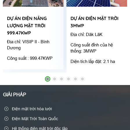
DỰ ÁN ĐIỆN NĂNG
DỰ ÁN ĐIỆN MẶT TRỜI
LƯỢNG MẶT TRỜI
3MWP
999.47KWP
Địa chỉ: Dăk LăK
Địa chỉ: VISIP II - Bình
Công suất đỉnh của hệ
Dương
thống: 3MWP
Công suất : 999.47KWP
Diện tích lắp đặt: 2.1 ha
GIẢI PHÁP
Điện mặt trời hòa lưới
Điện Mặt Trời Toàn Quốc
Hệ thống điện mặt trời độc lập