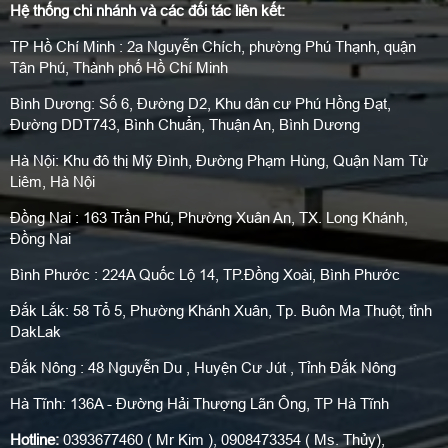
Hệ thống chi nhánh và các đối tác liên kết:
TP Hồ Chí Minh : 2a Nguyễn Chích, phường Phú Thạnh, quận
Tân Phú, Thành phố Hồ Chí Minh
Bình Dương: Số 6, Đường D2, Khu dân cư Phú Hồng Đạt,
Đường DDT743, Bình Chuẩn, Thuận An, Bình Dương
Hà Nội: Khu đô thị Mỹ Đình, Đường Phạm Hùng, Quận Nam Từ
Liêm, Hà Nội
Đồng Nai : 163 Trần Phú, Phường Xuân An, TX. Long Khánh,
Đồng Nai
Bình Phước : 224A Quốc Lộ 14, TP.Đồng Xoài, Bình Phước
Đắk Lắk: 58 Tổ 5, Phường Khánh Xuân, Tp. Buôn Ma Thuột, tỉnh
DakLak
Đắk Nông : 48 Nguyễn Du , Huyện Cư Jút , Tỉnh Đắk Nông
Hà Tĩnh: 136A - Đường Hải Thượng Lãn Ông, TP Hà Tĩnh
Hotline:
0393677460 ( Mr Kim ), 0908473354 ( Ms. Thủy),