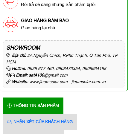
Đổi trả dễ dàng những Sản phẩm bị lỗi
GIAO HÀNG ĐẢM BẢO
Giao hàng tại nhà
SHOWROOM
Địa chỉ:
2A Nguyễn Chích, P.Phú Thạnh, Q.Tân Phú, TP
HCM
Hotline:
0939 677 460, 0908473354, 0908934198
Email: sat4100
@gmail.com
Website:
www.jieumsolar.com - jieumsolar.com.vn
THÔNG TIN SẢN PHẨM
NHẬN XÉT CỦA KHÁCH HÀNG