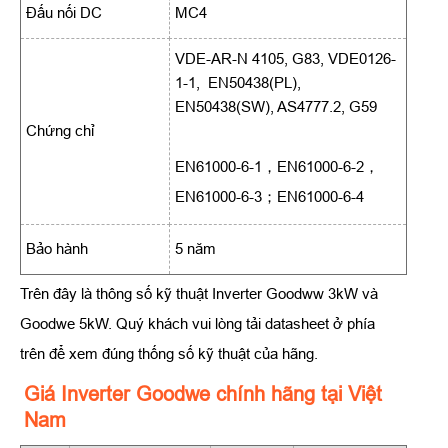
Đấu nối DC
MC4
VDE-AR-N 4105, G83, VDE0126-
1-1, EN50438(PL),
EN50438(SW), AS4777.2, G59
Chứng chỉ
EN61000-6-1，EN61000-6-2，
EN61000-6-3；EN61000-6-4
Bảo hành
5 năm
Trên đây là thông số kỹ thuật Inverter Goodww 3kW và
Goodwe 5kW. Quý khách vui lòng tải datasheet ở phía
trên để xem đúng thống số kỹ thuật của hãng.
Giá Inverter Goodwe chính hãng tại Việt
Nam