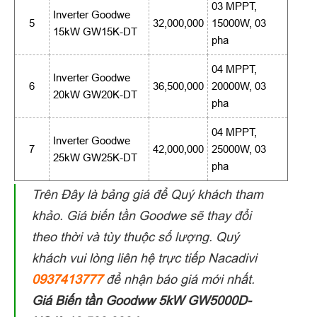
03 MPPT,
Inverter Goodwe
5
32,000,000
15000W, 03
15kW GW15K-DT
pha
04 MPPT,
Inverter Goodwe
6
36,500,000
20000W, 03
20kW GW20K-DT
pha
04 MPPT,
Inverter Goodwe
7
42,000,000
25000W, 03
25kW GW25K-DT
pha
Trên Đây là bảng giá để Quý khách tham
khảo. Giá biến tần Goodwe sẽ thay đổi
theo thời và tùy thuộc số lượng. Quý
khách vui lòng liên hệ trực tiếp Nacadivi
0937413777
để nhận báo giá mới nhất.
Giá Biến tần Goodww 5kW GW5000D-