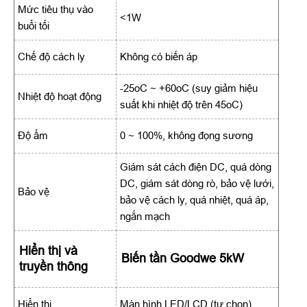
Mức tiêu thụ vào
<1W
buổi tối
Chế độ cách ly
Không có biến áp
-25oC ~ +60oC (suy giảm hiệu
Nhiệt độ hoạt động
suất khi nhiệt độ trên 45oC)
Độ ẩm
0 ~ 100%, không đọng sương
Giám sát cách điện DC, quá dòng
DC, giám sát dòng rò, bảo vệ lưới,
Bảo vệ
bảo vệ cách ly, quá nhiệt, quá áp,
ngắn mạch
Hiển thị và
Biến tần Goodwe 5kW
truyền thông
Hiển thị
Màn hình LED/LCD (tự chọn)