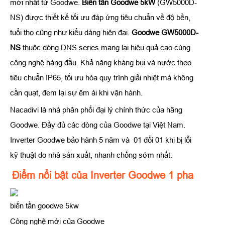
mới nhất từ Goodwe.
Biến tần Goodwe 5kW
(GW5000D-
NS) được thiết kế tối ưu đáp ứng tiêu chuẩn về độ bền,
tuổi thọ cũng như kiểu dáng hiện đại.
Goodwe GW5000D-
NS
thuộc dòng DNS series mang lại hiệu quả cao cùng
công nghệ hàng đầu. Khả năng kháng bụi và nước theo
tiêu chuẩn IP65, tối ưu hóa quy trình giải nhiệt mà không
cần quạt, đem lại sự êm ái khi vận hành.
Nacadivi là nhà phân phối đại lý chính thức của hãng
Goodwe. Đầy đủ các dòng của Goodwe tại Việt Nam.
Inverter Goodwe bảo hành 5 năm và 01 đổi 01 khi bị lỗi
kỹ thuật do nhà sản xuất, nhanh chống sớm nhất.
Điểm nổi bật của Inverter Goodwe 1 pha
biến tần goodwe 5kw
Công nghệ mới của Goodwe