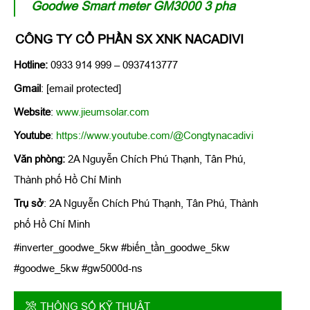
Goodwe Smart meter GM3000 3 pha
CÔNG TY CỔ PHẦN SX XNK NACADIVI
Hotline:
0933 914 999 – 0937413777
Gmail
: [email protected]
Website
:
www.jieumsolar.com
Youtube
:
https://www.youtube.com/@Congtynacadivi
Văn phòng:
2A Nguyễn Chích Phú Thạnh, Tân Phú,
Thành phố Hồ Chí Minh
Trụ sở
: 2A Nguyễn Chích Phú Thạnh, Tân Phú, Thành
phố Hồ Chí Minh
#inverter_goodwe_5kw #biến_tần_goodwe_5kw
#goodwe_5kw #gw5000d-ns
THÔNG SỐ KỸ THUẬT