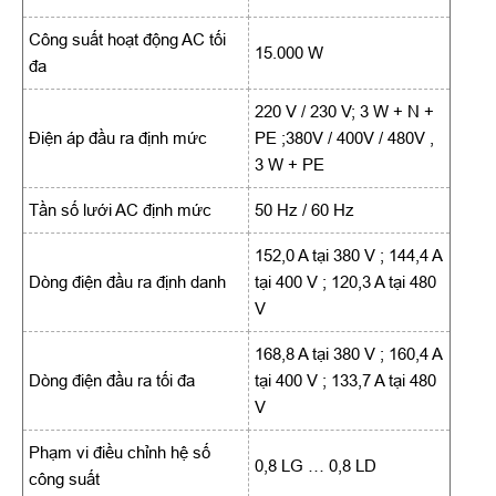
Công suất hoạt động AC tối
15.000 W
đa
220 V / 230 V; 3 W + N +
Điện áp đầu ra định mức
PE ;380V / 400V / 480V ,
3 W + PE
Tần số lưới AC định mức
50 Hz / 60 Hz
152,0 A tại 380 V ; 144,4 A
Dòng điện đầu ra định danh
tại 400 V ; 120,3 A tại 480
V
168,8 A tại 380 V ; 160,4 A
Dòng điện đầu ra tối đa
tại 400 V ; 133,7 A tại 480
V
Phạm vi điều chỉnh hệ số
0,8 LG … 0,8 LD
công suất