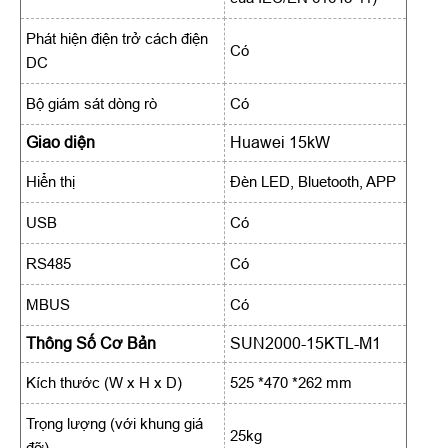
Phát hiện điện trở cách điện
Có
DC
Bộ giám sát dòng rò
Có
Giao diện
Huawei 15kW
Hiển thị
Đèn LED, Bluetooth, APP
USB
Có
RS485
Có
MBUS
Có
Thông Số Cơ Bản
SUN2000-15KTL-M1
Kích thước (W x H x D)
525 *470 *262 mm
Trọng lượng (với khung giá
25kg
đỡ)