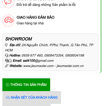
Đổi trả dễ dàng những Sản phẩm bị lỗi
GIAO HÀNG ĐẢM BẢO
Giao hàng tại nhà
SHOWROOM
Địa chỉ:
2A Nguyễn Chích, P.Phú Thạnh, Q.Tân Phú, TP
HCM
Hotline:
0939 677 460, 0908473354, 0908934198
Email: sat4100
@gmail.com
Website:
www.jieumsolar.com - jieumsolar.com.vn
THÔNG TIN SẢN PHẨM
NHẬN XÉT CỦA KHÁCH HÀNG