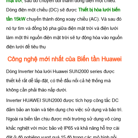
mặt trờ
i,
sau đó chuyển đổi thành dòng điện một chiều.
Dòng điện một chiều (DC) sẽ được
Thiết bị hòa lưới biến
tần 15kW
chuyển thành dòng xoay chiều (AC). Và sau đó
nó tự tìm và đồng bộ pha giữa điện mặt trời và điện lưới
làm một thì nguồn điện mặt trời sẽ tự động hòa vào nguồn
điện lưới để tiêu thụ
Công nghệ mới nhất của Biến tần Huawei
Dòng Inverter hòa lưới Huawei SUN2000 series được
thiết kế rất dễ lắp đặt, có thể đấu nối cả hệ thống mà
không cần phải tháo nắp dưới.
Inverter HUAWEI SUN2000 được tích hợp công tắc DC
đảm bảo an toàn và tiện dụng cho việc sử dụng và bảo trì.
Ngoài ra biến tần chịu được môi trường sử dụng vô cùng
khắc nghiệt với mức bảo vệ IP65 và khả năng hỗ trợ cài
đặt ở độ nghiêng vượt quá 15 độ trong các mô hình nổi.