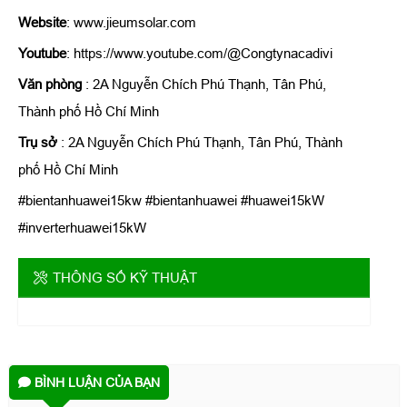
Website
: www.jieumsolar.com
Youtube
: https://www.youtube.com/@Congtynacadivi
Văn phòng
: 2A Nguyễn Chích Phú Thạnh, Tân Phú,
Thành phố Hồ Chí Minh
Trụ sở
: 2A Nguyễn Chích Phú Thạnh, Tân Phú, Thành
phố Hồ Chí Minh
#bientanhuawei15kw #bientanhuawei #huawei15kW
#inverterhuawei15kW
THÔNG SỐ KỸ THUẬT
BÌNH LUẬN CỦA BẠN