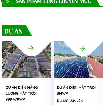
SẢN PHẨM CÙNG CHUYÊN MỤC
DỰ ÁN
DỰ ÁN ĐIỆN NĂNG
DỰ ÁN ĐIỆN MẶT TRỜI
LƯỢNG MẶT TRỜI
3MWP
999.47KWP
Địa chỉ: Dăk LăK