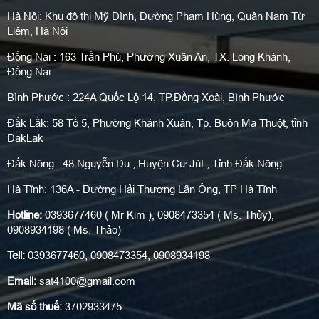
Hà Nội: Khu đô thị Mỹ Đình, Đường Phạm Hùng, Quận Nam Từ
Liêm, Hà Nội
Đồng Nai : 163 Trần Phú, Phường Xuân An, TX. Long Khánh,
Đồng Nai
Bình Phước : 224A Quốc Lộ 14, TP.Đồng Xoài, Bình Phước
Đắk Lắk: 58 Tổ 5, Phường Khánh Xuân, Tp. Buôn Ma Thuột, tỉnh
DakLak
Đắk Nông : 48 Nguyễn Du , Huyện Cư Jút , Tỉnh Đắk Nông
Hà Tĩnh: 136A - Đường Hải Thượng Lãn Ông, TP Hà Tĩnh
Hotline:
0393677460 ( Mr Kim ), 0908473354 ( Ms. Thủy),
0908934198 ( Ms. Thảo)
Tell:
0393677460, 0908473354, 0908934198
Email:
sat4100@gmail.com
Mã số thuế:
3702933475