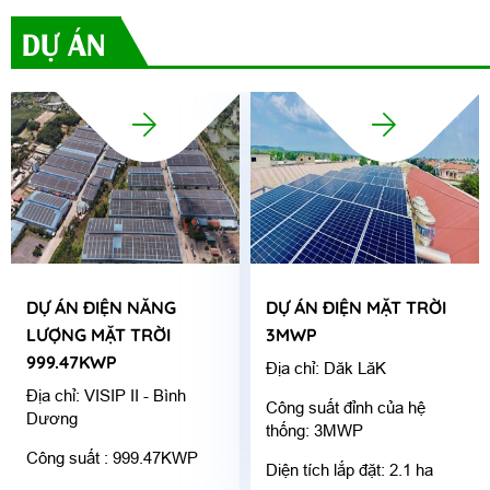
DỰ ÁN
DỰ ÁN ĐIỆN NĂNG
DỰ ÁN ĐIỆN MẶT TRỜI
LƯỢNG MẶT TRỜI
3MWP
999.47KWP
Địa chỉ: Dăk LăK
Địa chỉ: VISIP II - Bình
Công suất đỉnh của hệ
Dương
thống: 3MWP
Công suất : 999.47KWP
Diện tích lắp đặt: 2.1 ha