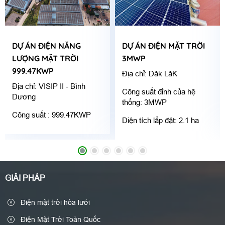
DỰ ÁN ĐIỆN NĂNG
DỰ ÁN ĐIỆN MẶT TRỜI
LƯỢNG MẶT TRỜI
3MWP
999.47KWP
Địa chỉ: Dăk LăK
Địa chỉ: VISIP II - Bình
Công suất đỉnh của hệ
Dương
thống: 3MWP
Công suất : 999.47KWP
Diện tích lắp đặt: 2.1 ha
GIẢI PHÁP
Điện mặt trời hòa lưới
Điện Mặt Trời Toàn Quốc