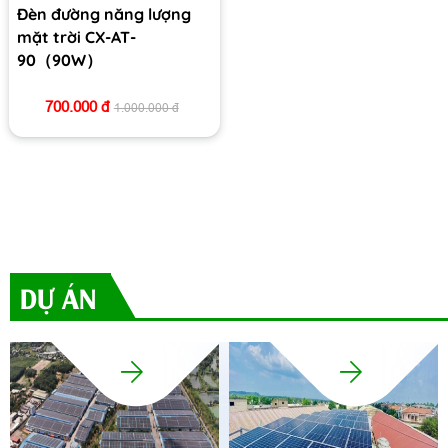
Đèn đường năng lượng
mặt trời CX-AT-
90（90W）
700.000 đ
1.000.000 đ
DỰ ÁN