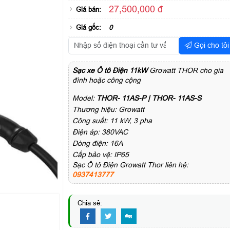
27,500,000 đ
Giá bán:
Giá gốc:
0
Gọi cho tôi
Sạc xe Ô tô Điện 11kW
Growatt THOR cho gia
đình hoặc công cộng
Model:
THOR- 11AS-P | THOR- 11AS-S
Thương hiệu: Growatt
Công suất: 11 kW, 3 pha
Điện áp: 380VAC
Dòng điện: 16A
Cấp bảo vệ: IP65
Sạc Ô tô Điện Growatt Thor liên hệ:
0937413777
Chia sẻ: