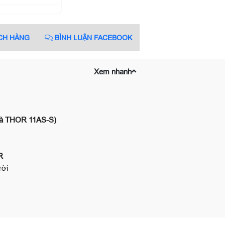
CH HÀNG
BÌNH LUẬN FACEBOOK
Xem nhanh
và THOR 11AS-S)
R
rời