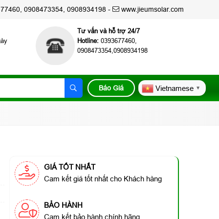
7460, 0908473354, 0908934198 -
www.jieumsolar.com
Tư vấn và hỗ trợ 24/7
gày
Hotline:
0393677460,
0908473354,0908934198
Báo Giá
Vietnamese
▼
GIÁ TỐT NHẤT
Cam kết giá tốt nhất cho Khách hàng
BẢO HÀNH
Cam kết bảo hành chính hãng