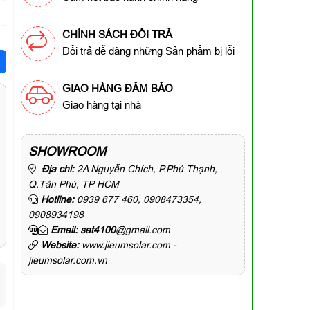
CHÍNH SÁCH ĐỔI TRẢ
Đổi trả dễ dàng những Sản phẩm bị lỗi
GIAO HÀNG ĐẢM BẢO
Giao hàng tại nhà
SHOWROOM
Địa chỉ:
2A Nguyễn Chích, P.Phú Thạnh,
Q.Tân Phú, TP HCM
Hotline:
0939 677 460, 0908473354,
0908934198
Email: sat4100
@gmail.com
Website:
www.jieumsolar.com -
jieumsolar.com.vn