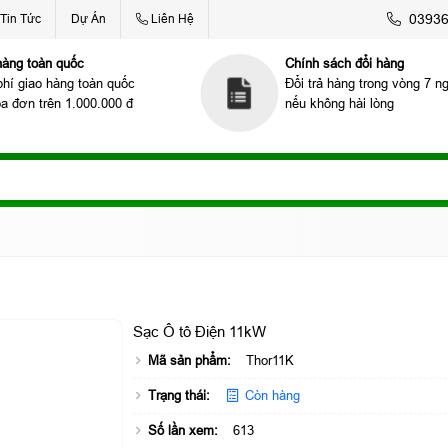
039367
Tin Tức
Dự Án
Liên Hệ
hàng toàn quốc
Chính sách đổi hàng
phí giao hàng toàn quốc
Đổi trả hàng trong vòng 7 n
óa đơn trên 1.000.000 đ
nếu không hài lòng
Sạc Ô tô Điện 11kW
Mã sản phẩm:
Thor11K
Trạng thái:
Còn hàng
Số lần xem:
613