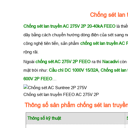
Chống sét lan
Chống sét lan truyền AC 275V 2P 20-40kA FEEO
là thi
dây bằng cách chuyển hướng dòng điện của sét sang nơ
công nghệ tiên tiến, sản phẩm
chống sét lan truyền AC
rộng rãi.
Ngoài
chống sét AC 275V 2P FEEO
ra thì
Nacadivi
còn 
mặt trời như:
Cầu chì DC 1000V 15/32A
,
Chống sét la
600V 2P FEEO
…
Chống sét lan truyền FEEO AC 275V 2P
Thông số sản phẩm chống sét lan truyề
Thông số kỹ thuật