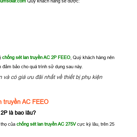
ieumsolar.com
Quý khách hàng sẽ được:
bị
chống sét lan truyền AC 2P FEEO
, Quý khách hàng nên
 đảm bảo cho quá trình sử dụng sau này.
 và có giá ưu đãi nhất về thiết bị phụ kiện
an truyền AC FEEO
2P là bao lâu?
i thọ của
chống sét lan truyền AC 275V
cực kỳ lâu, trên 25