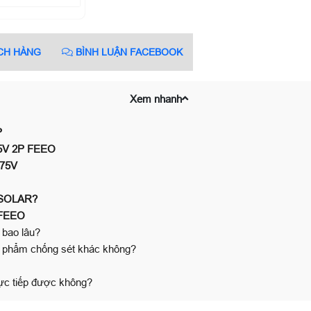
CH HÀNG
BÌNH LUẬN FACEBOOK
Xem nhanh
P
275V 2P FEEO
275V
C SOLAR?
C FEEO
 bao lâu?
n phẩm chống sét khác không?
rực tiếp được không?