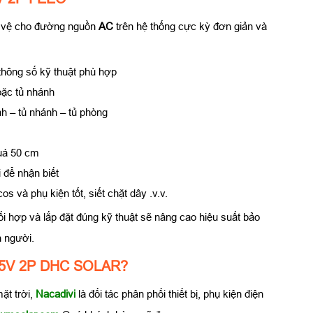
 vệ cho đường nguồn
AC
trên hệ thống cực kỳ đơn giản và
 thông số kỹ thuật phù hợp
oặc tủ nhánh
ính – tủ nhánh – tủ phòng
quá 50 cm
i để nhận biết
s và phụ kiện tốt, siết chặt dây .v.v.
ối hợp và lắp đặt đúng kỹ thuật sẽ nâng cao hiệu suất bảo
n người.
 275V 2P DHC SOLAR?
ặt trời,
Nacadivi
là đối tác phân phối thiết bị, phụ kiện điện