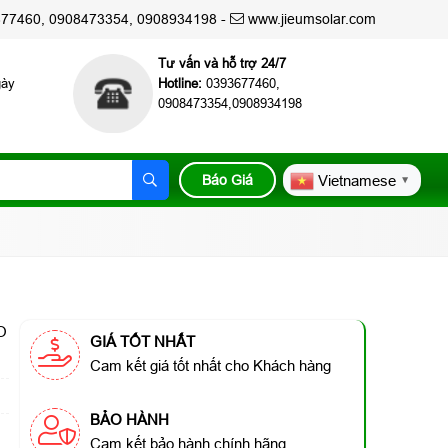
7460, 0908473354, 0908934198 -
www.jieumsolar.com
Tư vấn và hỗ trợ 24/7
gày
Hotline:
0393677460,
0908473354,0908934198
Báo Giá
Vietnamese
▼
O
GIÁ TỐT NHẤT
Cam kết giá tốt nhất cho Khách hàng
BẢO HÀNH
Cam kết bảo hành chính hãng