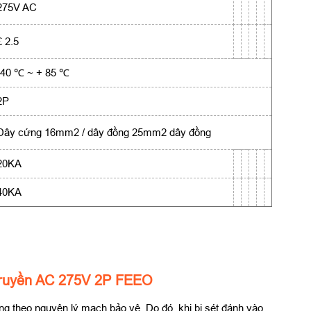
275V AC
£ 2.5
-40 ℃ ~ + 85 ℃
2P
Dây cứng 16mm2 / dây đồng 25mm2 dây đồng
20KA
40KA
 truyền AC 275V 2P FEEO
ng theo nguyên lý mạch bảo vệ. Do đó, khi bị sét đánh vào