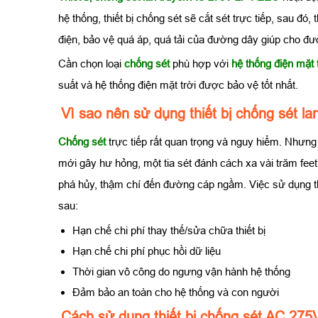
hệ thống, thiết bị chống sét sẽ cắt sét trực tiếp, sau đó, t
điện, bảo vệ quá áp, quá tải của đường dây giúp cho 
Cần chọn loại
chống sét
phù hợp với
hệ thống điện mặt 
suất và hệ thống điện mặt trời được bảo vệ tốt nhất.
Vì sao nên sử dụng thiết bị chống sét l
Chống sét
trực tiếp rất quan trọng và nguy hiểm. Nhưn
mới gây hư hỏng, một tia sét đánh cách xa vài trăm fe
phá hủy, thậm chí đến đường cáp ngầm. Việc sử dụng th
sau:
Hạn chế chi phí thay thế/sửa chữa thiết bị
Hạn chế chi phí phục hồi dữ liệu
Thời gian vô công do ngưng vận hành hệ thống
Đảm bảo an toàn cho hệ thống và con người
Cách sử dụng thiết bị chống sét AC 27