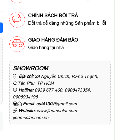
CHÍNH SÁCH ĐỔI TRẢ
Đổi trả dễ dàng những Sản phẩm bị lỗi
GIAO HÀNG ĐẢM BẢO
Giao hàng tại nhà
SHOWROOM
Địa chỉ:
2A Nguyễn Chích, P.Phú Thạnh,
Q.Tân Phú, TP HCM
Hotline:
0939 677 460, 0908473354,
0908934198
Email: sat4100
@gmail.com
Website:
www.jieumsolar.com -
jieumsolar.com.vn