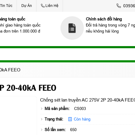
039367
Tin Tức
Dự Án
Liên Hệ
hàng toàn quốc
Chính sách đổi hàng
phí giao hàng toàn quốc
Đổi trả hàng trong vòng 7 n
óa đơn trên 1.000.000 đ
nếu không hài lòng
-40kA FEEO
2P 20-40kA FEEO
Chống sét lan truyền AC 275V 2P 20-40kA FEE
Mã sản phẩm:
CS003
Trạng thái:
Còn hàng
Số lần xem:
650