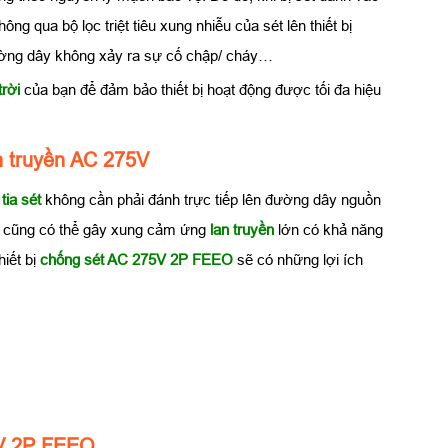
hông qua bộ lọc triệt tiêu xung nhiễu của sét lên thiết bị
đường dây không xảy ra sự cố chập/ cháy…
trời
của bạn để đảm bảo thiết bị hoạt động được tối đa hiệu
an truyền AC 275V
g
tia sét
không cần phải đánh trực tiếp lên đường dây nguồn
et cũng có thể gây xung cảm ứng
lan truyền
lớn có khả năng
iết bị
chống sét AC 275V 2P FEEO
sẽ có những lợi ích
5V 2P FEEO