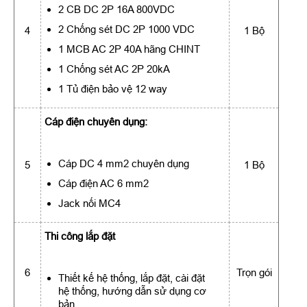
2 CB DC 2P 16A 800VDC
2 Chống sét DC 2P 1000 VDC
4
1 Bộ
1 MCB AC 2P 40A hãng CHINT
1 Chống sét AC 2P 20kA
1 Tủ điện bảo vệ 12 way
Cáp điện chuyên dụng:
Cáp DC 4 mm2 chuyên dụng
5
1 Bộ
Cáp điện AC 6 mm2
Jack nối MC4
Thi công lắp đặt
6
Trọn gói
Thiết kế hệ thống, lắp đặt, cài đặt
hệ thống, hướng dẫn sử dụng cơ
bản