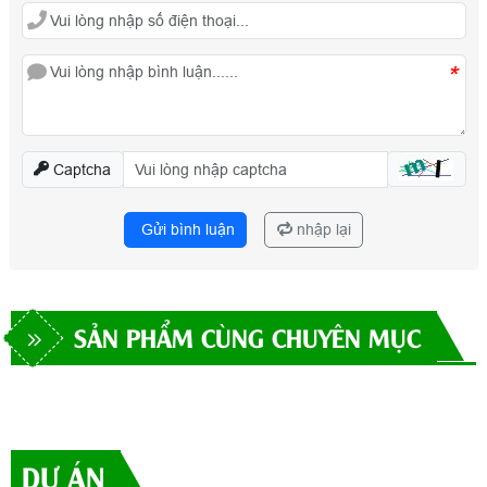
*
Captcha
Gửi bình luận
nhập lại
SẢN PHẨM CÙNG CHUYÊN MỤC
DỰ ÁN