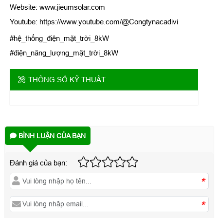
Website: www.jieumsolar.com
Youtube: https://www.youtube.com/@Congtynacadivi
#hệ_thống_điện_mặt_trời_8kW
#điện_năng_lượng_mặt_trời_8kW
THÔNG SỐ KỸ THUẬT
BÌNH LUẬN CỦA BẠN
Đánh giá của bạn:
*
*