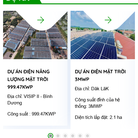
DỰ ÁN ĐIỆN NĂNG
DỰ ÁN ĐIỆN MẶT TRỜI
LƯỢNG MẶT TRỜI
3MWP
999.47KWP
Địa chỉ: Dăk LăK
Địa chỉ: VISIP II - Bình
Công suất đỉnh của hệ
Dương
thống: 3MWP
Công suất : 999.47KWP
Diện tích lắp đặt: 2.1 ha