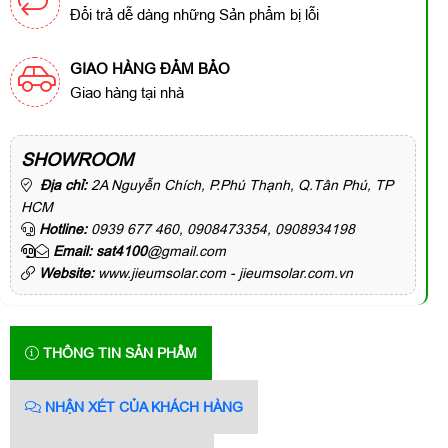
Đổi trả dễ dàng những Sản phẩm bị lỗi
GIAO HÀNG ĐẢM BẢO
Giao hàng tại nhà
SHOWROOM
Địa chỉ:
2A Nguyễn Chích, P.Phú Thạnh, Q.Tân Phú, TP
HCM
Hotline:
0939 677 460, 0908473354, 0908934198
Email: sat4100
@gmail.com
Website:
www.jieumsolar.com - jieumsolar.com.vn
THÔNG TIN SẢN PHẨM
NHẬN XÉT CỦA KHÁCH HÀNG